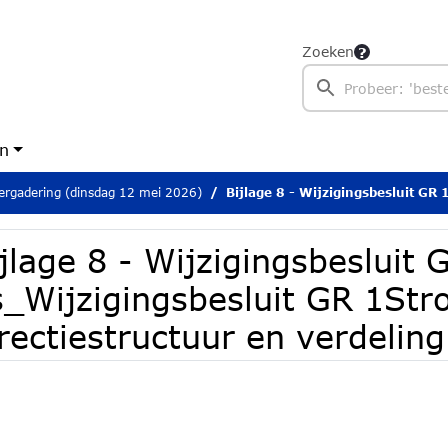
Zoeken
en
rgadering (dinsdag 12 mei 2026)
Bijlage 8 - Wijzigingsbesluit GR 1s_Wijzigingsbesluit GR 1
jlage 8 - Wijzigingsbesluit 
s_Wijzigingsbesluit GR 1St
rectiestructuur en verdeling