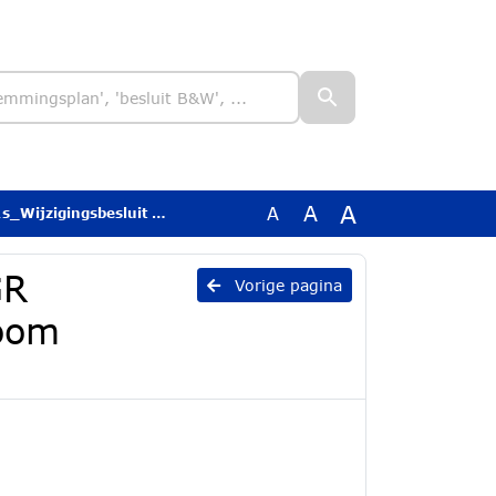
A
A
A
Stroom directiestructuur en verdeling
GR
Vorige pagina
room