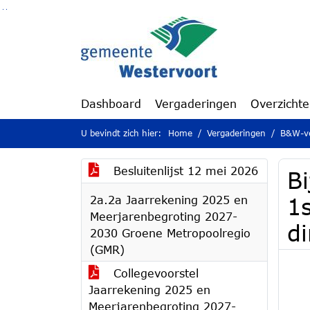
Ga naar de inhoud van deze pagina
Ga naar het zoeken
Ga naar het menu
Dashboard
Vergaderingen
Overzicht
U bevindt zich hier:
Home
Vergaderingen
B&W-ve
Besluitenlijst 12 mei 2026
Bi
2a.2a Jaarrekening 2025 en
1
Meerjarenbegroting 2027-
di
2030 Groene Metropoolregio
(GMR)
Collegevoorstel
Jaarrekening 2025 en
Meerjarenbegroting 2027-