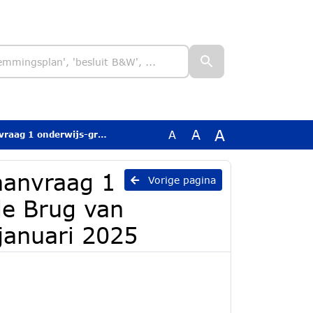
A
A
A
g van Stichting Innerwaard d.d. 26 januari 2025
saanvraag 1
Vorige pagina
de Brug van
januari 2025