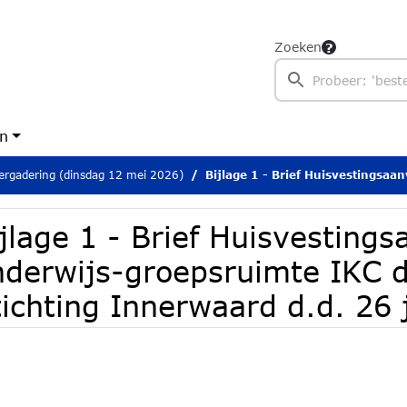
Zoeken
en
rgadering (dinsdag 12 mei 2026)
Bijlage 1 - Brief Huisvestingsaanvraag 1 onderwijs-groepsruimte IKC de Bru
jlage 1 - Brief Huisvesting
nderwijs-groepsruimte IKC 
tichting Innerwaard d.d. 26 