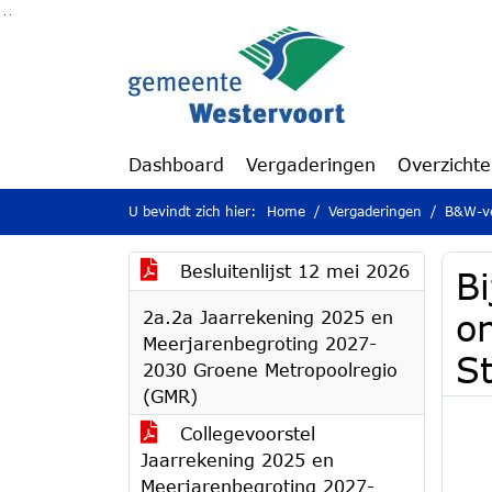
Ga naar de inhoud van deze pagina
Ga naar het zoeken
Ga naar het menu
Dashboard
Vergaderingen
Overzicht
U bevindt zich hier:
Home
Vergaderingen
B&W-ve
Besluitenlijst 12 mei 2026
Bi
2a.2a Jaarrekening 2025 en
o
Meerjarenbegroting 2027-
S
2030 Groene Metropoolregio
(GMR)
Collegevoorstel
Jaarrekening 2025 en
Meerjarenbegroting 2027-