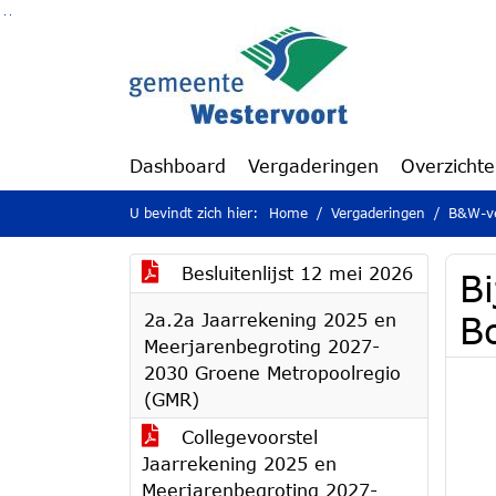
Ga naar de inhoud van deze pagina
Ga naar het zoeken
Ga naar het menu
Dashboard
Vergaderingen
Overzicht
U bevindt zich hier:
Home
Vergaderingen
B&W-ve
Besluitenlijst 12 mei 2026
Bi
2a.2a Jaarrekening 2025 en
B
Meerjarenbegroting 2027-
2030 Groene Metropoolregio
(GMR)
Collegevoorstel
Jaarrekening 2025 en
Meerjarenbegroting 2027-