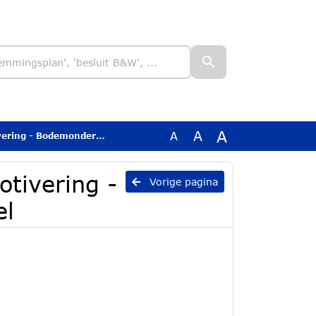
A
A
A
odemonderzoek oostelijk deel
otivering -
Vorige pagina
el