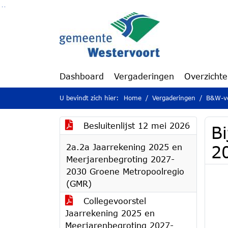
Ga naar de inhoud van deze pagina
Ga naar het zoeken
Ga naar het menu
Dashboard
Vergaderingen
Overzicht
U bevindt zich hier:
Home
Vergaderingen
B&W-ve
Besluitenlijst 12 mei 2026
B
2a.2a Jaarrekening 2025 en
2
Meerjarenbegroting 2027-
2030 Groene Metropoolregio
(GMR)
Collegevoorstel
Jaarrekening 2025 en
Meerjarenbegroting 2027-