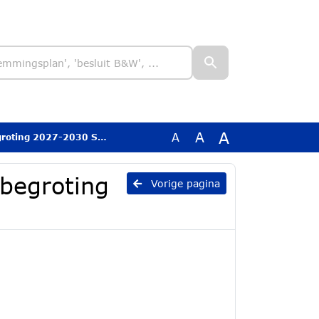
A
A
A
roting 2027-2030 SDL
nbegroting
Vorige pagina