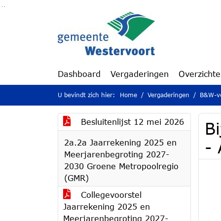
Ga naar de inhoud van deze pagina
Ga naar het zoeken
Ga naar het menu
Dashboard
Vergaderingen
Overzicht
U bevindt zich hier:
Home
Vergaderingen
B&W-ve
Besluitenlijst 12 mei 2026
Bi
2a.2a Jaarrekening 2025 en
-
Meerjarenbegroting 2027-
2030 Groene Metropoolregio
(GMR)
Collegevoorstel
Jaarrekening 2025 en
Meerjarenbegroting 2027-