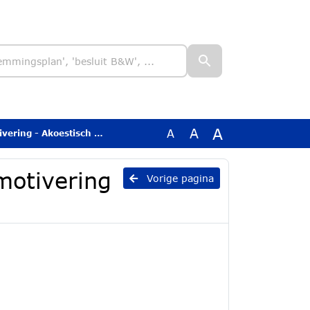
A
A
A
ng - Akoestisch onderzoek
 motivering
Vorige pagina