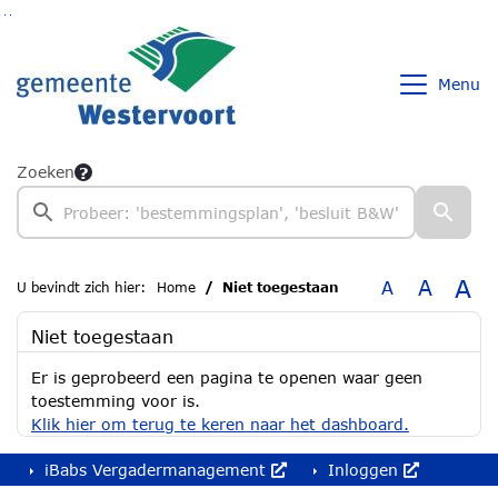
Ga naar de inhoud van deze pagina
Ga naar het zoeken
Ga naar het menu
Menu
Zoeken
A
A
A
U bevindt zich hier:
Home
Niet toegestaan
Niet toegestaan
Er is geprobeerd een pagina te openen waar geen
toestemming voor is.
Klik hier om terug te keren naar het dashboard.
iBabs Vergadermanagement
Inloggen