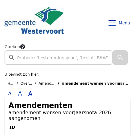
Ga naar de inhoud van deze pagina
Ga naar het zoeken
Ga naar het menu
Menu
Zoeken
U bevindt zich hier:
Home
Overzichten
Amendementen
amendement wensen voorjaarsnota 2026 aangenomen
A
A
A
Amendementen
amendement wensen voorjaarsnota 2026
aangenomen
ID