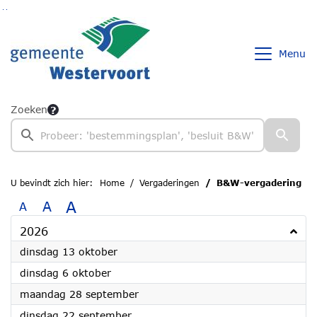
Ga naar de inhoud van deze pagina
Ga naar het zoeken
Ga naar het menu
Menu
Zoeken
U bevindt zich hier:
Home
Vergaderingen
B&W-vergadering
A
A
A
2026
2026
dinsdag 13 oktober
2026
dinsdag 6 oktober
2026
maandag 28 september
2026
dinsdag 22 september