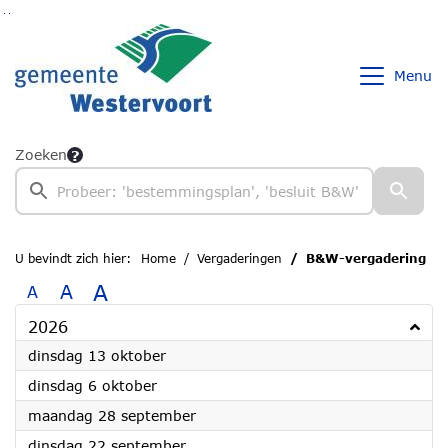
Ga naar de inhoud van deze pagina
Ga naar het zoeken
Ga naar het menu
Menu
Zoeken
U bevindt zich hier:
Home
Vergaderingen
B&W-vergadering
A
A
A
2026
2026
dinsdag 13 oktober
2026
dinsdag 6 oktober
2026
maandag 28 september
2026
dinsdag 22 september