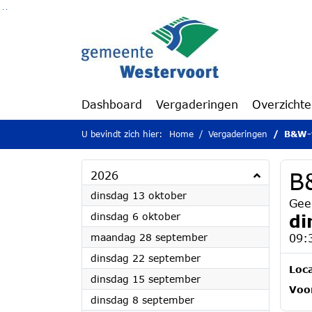
Ga naar de inhoud van deze pagina
Ga naar het zoeken
Ga naar het menu
Dashboard
Vergaderingen
Overzicht
U bevindt zich hier:
Home
Vergaderingen
B&W-v
B
2026
2026
dinsdag 13 oktober
Gee
2026
dinsdag 6 oktober
di
2026
maandag 28 september
09:
2026
dinsdag 22 september
Loca
2026
dinsdag 15 september
Voor
2026
dinsdag 8 september