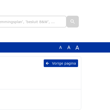
A
A
A
Vorige pagina