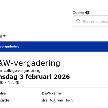
Zoeken
en
ergadering
&W-vergadering
n collegevergadering
nsdag 3 februari 2026
30 - 12:30
tie
B&W-kamer
zitter
drs. A.J. van Hout