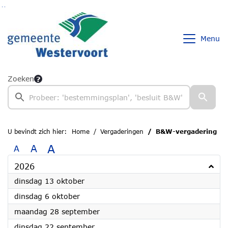
Ga naar de inhoud van deze pagina
Ga naar het zoeken
Ga naar het menu
Menu
Zoeken
U bevindt zich hier:
Home
Vergaderingen
B&W-vergadering
A
A
A
2026
2026
dinsdag 13 oktober
2026
dinsdag 6 oktober
2026
maandag 28 september
2026
dinsdag 22 september