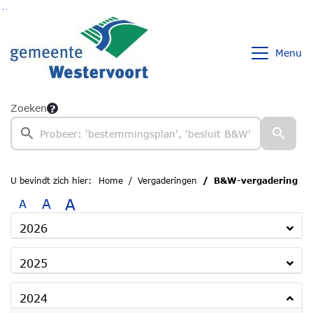
Ga naar de inhoud van deze pagina
Ga naar het zoeken
Ga naar het menu
Menu
Zoeken
U bevindt zich hier:
Home
Vergaderingen
B&W-vergadering
A
A
A
2026
2025
2024